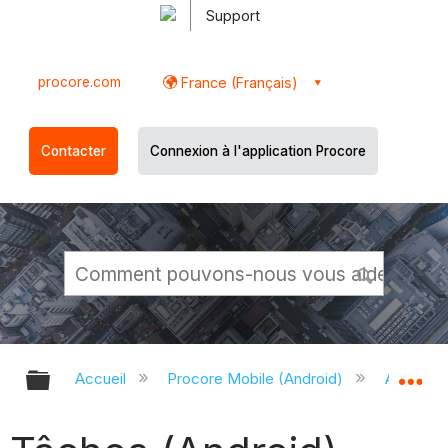
Support
procore.com
France (Français)
Contacter
Connexion à l'application Procore
Développer/réduire la hiérarchie g
Dé
Accueil
Procore Mobile (Android)
Applicati