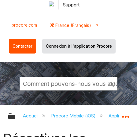
Support
procore.com
France (Français)
Contacter
Connexion à l'application Procore
Développer/réduire la hiérarchie g
Dé
Accueil
Procore Mobile (iOS)
Application P