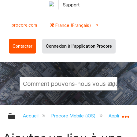
Support
procore.com
France (Français)
Contacter
Connexion à l'application Procore
Développer/réduire la hiérarchie g
Dé
Accueil
Procore Mobile (iOS)
Application P