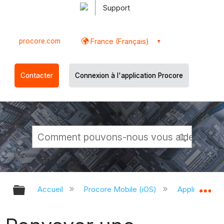
Support
procore.com
France (Français)
Contacter
Connexion à l'application Procore
Développer/réduire la hiérarchie g
Dé
Accueil
Procore Mobile (iOS)
Application P