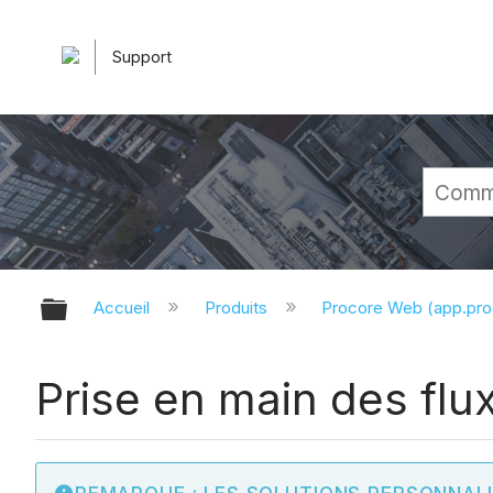
Support
Développer/réduire la hiérarchie 
Accueil
Produits
Procore Web (app.pr
Prise en main des flux