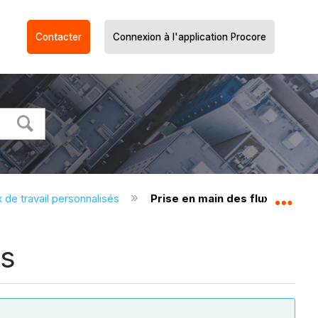
Contacter
Connexion à l'application Procore
x de travail personnalisés
Prise en main des flux de trava
Dév
és