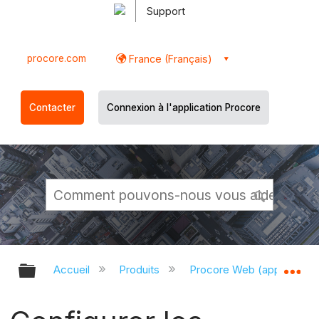
Support
procore.com
France (Français)
Contacter
Connexion à l'application Procore
Développer/réduire la hiérarchie g
Dé
Accueil
Produits
Procore Web (app.proco