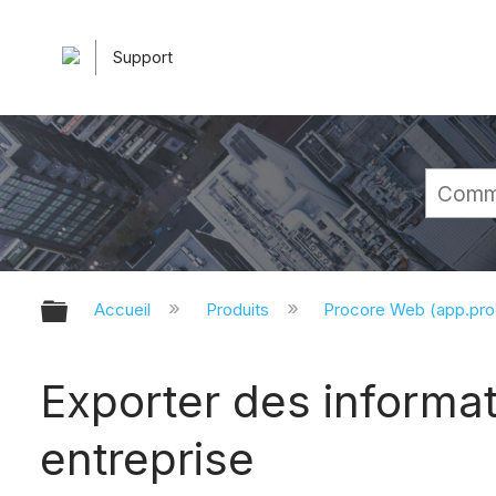
Support
Développer/réduire la hiérarchie 
Accueil
Produits
Procore Web (app.pr
Exporter des informat
entreprise