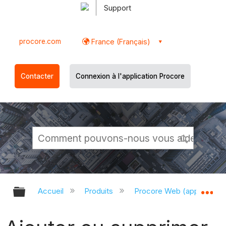
Support
procore.com
France (Français)
Contacter
Connexion à l'application Procore
Développer/réduire la hiérarchie g
Dé
Accueil
Produits
Procore Web (app.proco