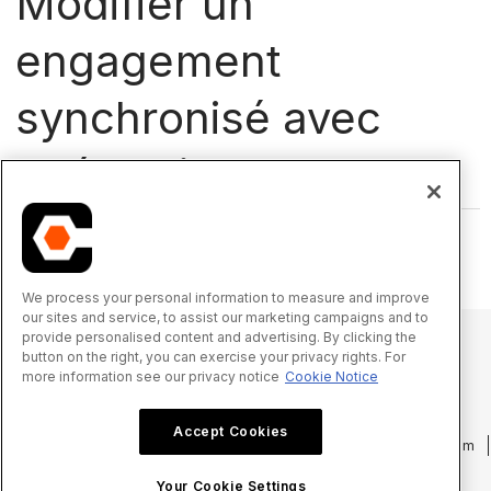
Modifier un
engagement
synchronisé avec
Intégrations ERP
Quelle intégration utilisez-vous ?
We process your personal information to measure and improve
our sites and service, to assist our marketing campaigns and to
provide personalised content and advertising. By clicking the
button on the right, you can exercise your privacy rights. For
more information see our privacy notice
Cookie Notice
© 2025 Procore Technologies, Inc.
Accept Cookies
Politique de confidentialité
Conditions d’utilisation
procore.com
Connexion
Your Cookie Settings