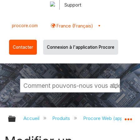
Support
procore.com
France (Français)
Contacter
Connexion à l'application Procore
Développer/réduire la hiérarchie g
Dé
Accueil
Produits
Procore Web (app.proco