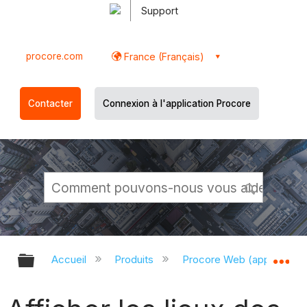
Support
procore.com
France (Français)
Contacter
Connexion à l'application Procore
Développer/réduire la hiérarchie g
Dé
Accueil
Produits
Procore Web (app.proco