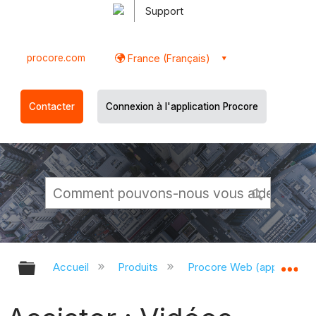
Support
procore.com
France (Français)
Contacter
Connexion à l'application Procore
Développer/réduire la hiérarchie g
Dé
Accueil
Produits
Procore Web (app.proco