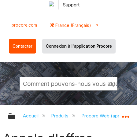
Support
procore.com
France (Français)
Contacter
Connexion à l'application Procore
Développer/réduire la hiérarchie g
Dé
Accueil
Produits
Procore Web (app.proco