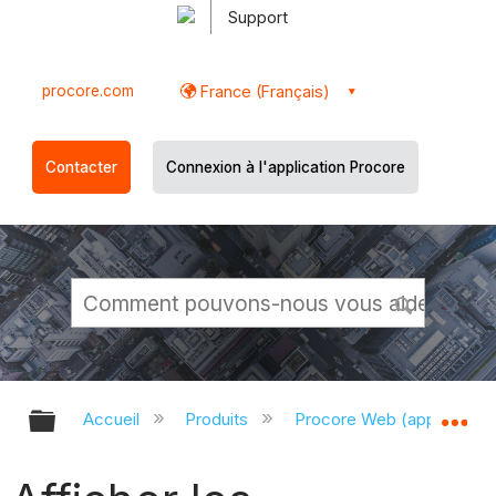
Support
procore.com
France (Français)
Contacter
Connexion à l'application Procore
Développer/réduire la hiérarchie g
Dé
Accueil
Produits
Procore Web (app.proco