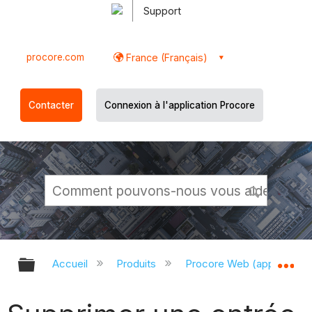
Support
procore.com
France (Français)
Contacter
Connexion à l'application Procore
Développer/réduire la hiérarchie g
Dé
Accueil
Produits
Procore Web (app.proco