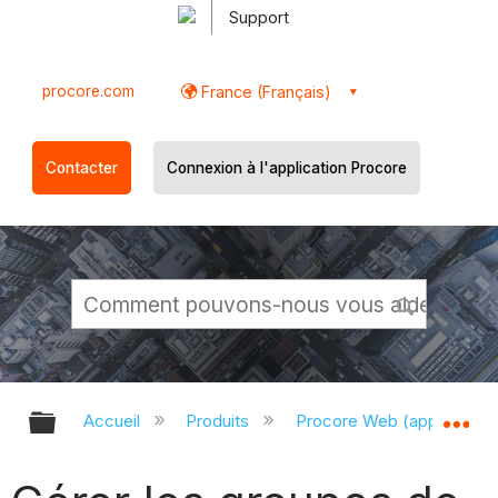
Support
procore.com
France (Français)
Contacter
Connexion à l'application Procore
Développer/réduire la hiérarchie g
Dé
Accueil
Produits
Procore Web (app.proco