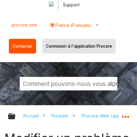
Support
procore.com
France (Français)
Contacter
Connexion à l'application Procore
Développer/réduire la hiérarchie g
Dé
Accueil
Produits
Procore Web (app.proco