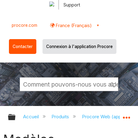
Support
procore.com
France (Français)
Contacter
Connexion à l'application Procore
Développer/réduire la hiérarchie g
Dé
Accueil
Produits
Procore Web (app.proco