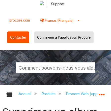
Support
procore.com
France (Français)
Contacter
Connexion à l'application Procore
Développer/réduire la hiérarchie g
Dé
Accueil
Produits
Procore Web (app.proco