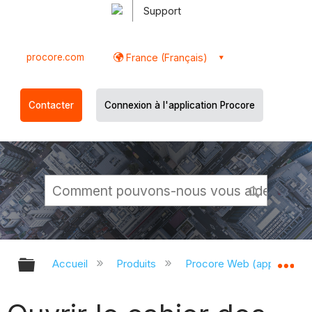
Support
procore.com
France (Français)
Contacter
Connexion à l'application Procore
Développer/réduire la hiérarchie g
Dé
Accueil
Produits
Procore Web (app.proco