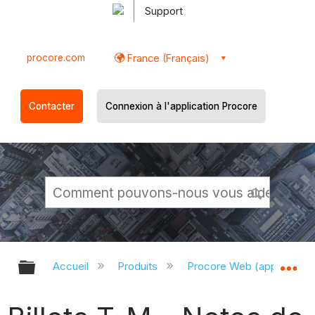
Support
procore.com
France (Français)
Contacter
Connexion à l'application Procore
Développer/réduire la hiérarchie g
Dé
Accueil
Produits
Procore Web (app.proco