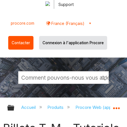
Support
procore.com
France (Français)
Contacter
Connexion à l'application Procore
Développer/réduire la hiérarchie g
Dé
Accueil
Produits
Procore Web (app.proco