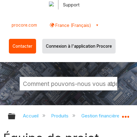
Support
procore.com
France (Français)
Contacter
Connexion à l'application Procore
Développer/réduire la hiérarchie g
Dé
Accueil
Produits
Gestion financière du porte