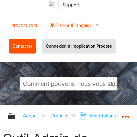
Support
procore.com
France (Français)
Contacter
Connexion à l'application Procore
Développer/réduire la hiérarchie g
Dé
Accueil
Produits
Importations Procore