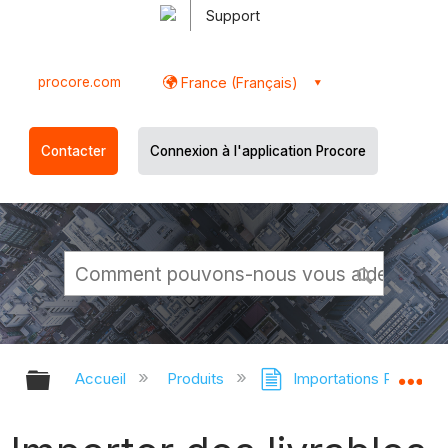
Support
procore.com
France (Français)
Contacter
Connexion à l'application Procore
Développer/réduire la hiérarchie g
Dé
Accueil
Produits
Importations Procore