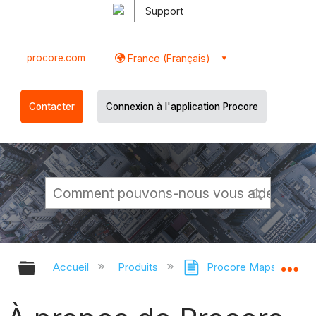
Support
procore.com
France (Français)
Contacter
Connexion à l'application Procore
Développer/réduire la hiérarchie g
Dé
Accueil
Produits
Procore Maps
Ca