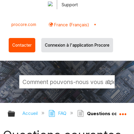
Support
procore.com
France (Français)
Contacter
Connexion à l'application Procore
Développer/réduire la hiérarchie g
Dé
Accueil
FAQ
Questions courantes 