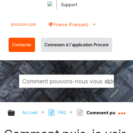
Support
procore.com
France (Français)
Contacter
Connexion à l'application Procore
Développer/réduire la hiérarchie g
Dé
Accueil
FAQ
Comment puis-je voi