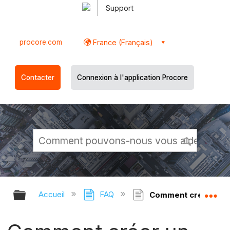
Support
procore.com
France (Français)
Contacter
Connexion à l'application Procore
Développer/réduire la hiérarchie g
Dé
Accueil
FAQ
Comment créer un si