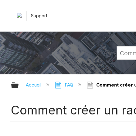
Support
Développer/réduire la hiérarchie 
Accueil
FAQ
Comment créer un
Comment créer un rac