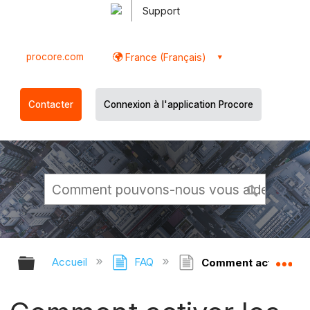
Support
procore.com
France (Français)
Contacter
Connexion à l'application Procore
Développer/réduire la hiérarchie g
Dé
Accueil
FAQ
Comment activer les 