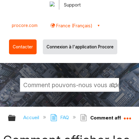
Support
procore.com
France (Français)
Contacter
Connexion à l'application Procore
Développer/réduire la hiérarchie g
Dé
Accueil
FAQ
Comment afficher le