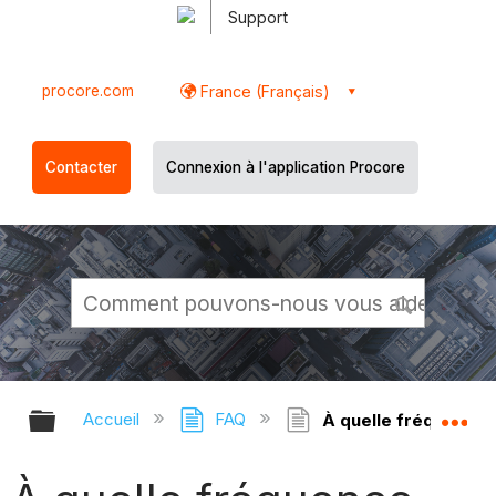
Support
procore.com
France (Français)
Contacter
Connexion à l'application Procore
Développer/réduire la hiérarchie g
Dé
Accueil
FAQ
À quelle fréquence p