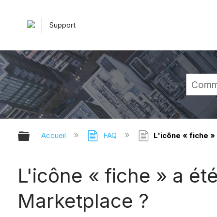
Support
Développer/réduire la hiérarchie 
Accueil
FAQ
L'icône « fiche 
L'icône « fiche » a é
Marketplace ?