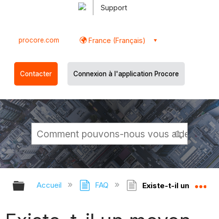
Support
procore.com
France (Français)
Contacter
Connexion à l'application Procore
Développer/réduire la hiérarchie g
Dé
Accueil
FAQ
Existe-t-il un moyen