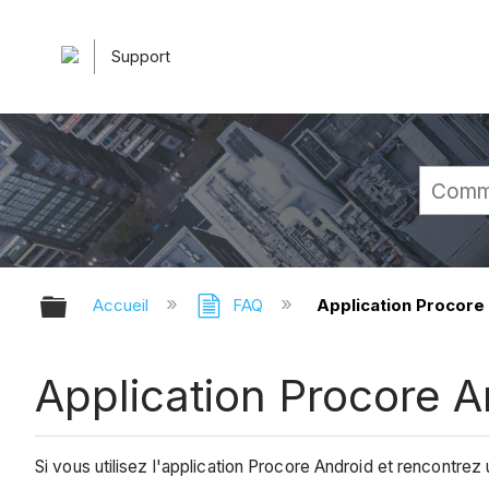
Support
Développer/réduire la hiérarchie 
Accueil
FAQ
Application Procore
Application Procore 
Si vous utilisez l'application Procore Android et rencontr