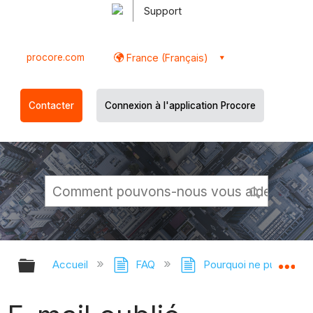
Support
procore.com
France (Français)
Contacter
Connexion à l'application Procore
Développer/réduire la hiérarchie g
Dé
Accueil
FAQ
Pourquoi ne puis-je p