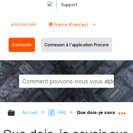
Support
procore.com
France (Français)
Contacter
Connexion à l'application Procore
Développer/réduire la hiérarchie g
Dé
Accueil
FAQ
Que dois-je savoir sur l