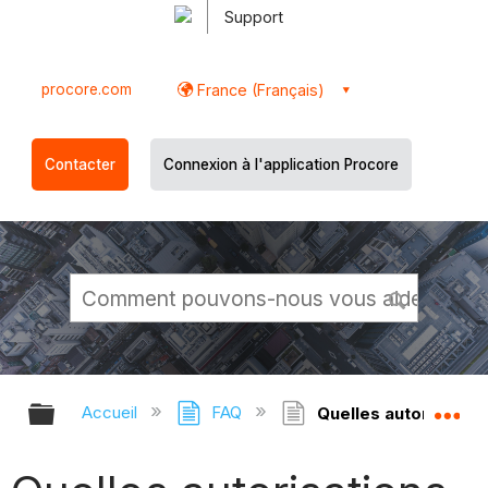
Support
procore.com
France (Français)
Contacter
Connexion à l'application Procore
Développer/réduire la hiérarchie g
Dé
Accueil
FAQ
Quelles autorisations