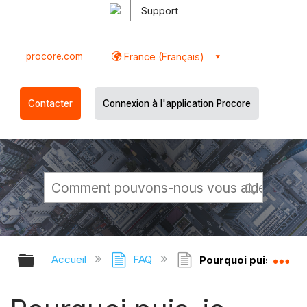
Support
procore.com
France (Français)
Contacter
Connexion à l'application Procore
Développer/réduire la hiérarchie g
Dé
Accueil
FAQ
Pourquoi puis-je accé