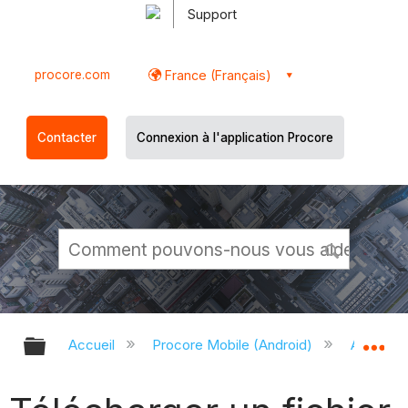
Support
procore.com
France (Français)
Contacter
Connexion à l'application Procore
Développer/réduire la hiérarchie g
Dé
Accueil
Procore Mobile (Android)
Applicati