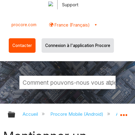
Support
procore.com
France (Français)
Contacter
Connexion à l'application Procore
Développer/réduire la hiérarchie g
Dé
Accueil
Procore Mobile (Android)
Applicati