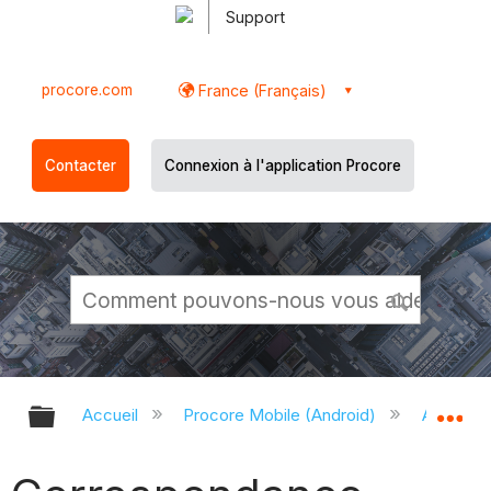
Support
procore.com
France (Français)
Contacter
Connexion à l'application Procore
Développer/réduire la hiérarchie g
Dé
Accueil
Procore Mobile (Android)
Applicati