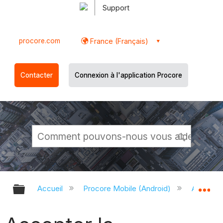
Support
procore.com
France (Français)
Contacter
Connexion à l'application Procore
Développer/réduire la hiérarchie g
Dé
Accueil
Procore Mobile (Android)
Applicati