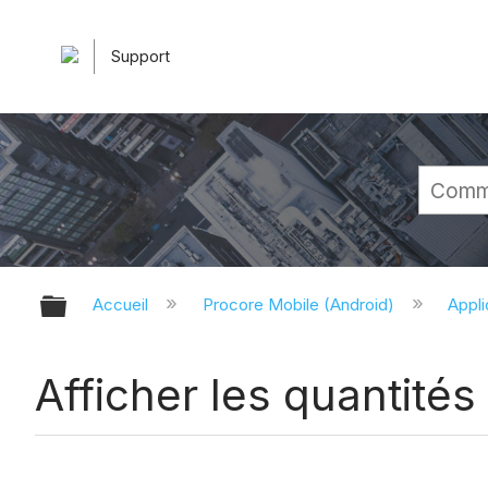
Support
Développer/réduire la hiérarchie 
Accueil
Procore Mobile (Android)
Appli
Afficher les quantités