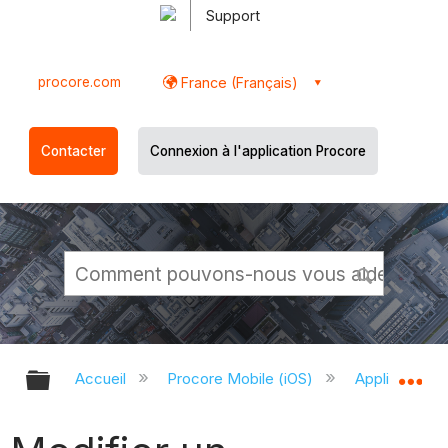
Support
procore.com
France (Français)
Contacter
Connexion à l'application Procore
Développer/réduire la hiérarchie g
Dé
Accueil
Procore Mobile (iOS)
Application P