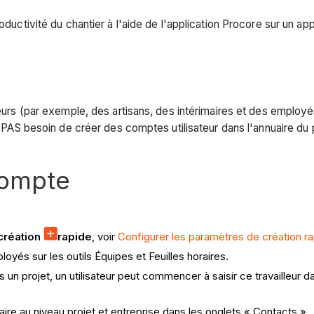
oductivité du chantier à l'aide de l'application Procore sur un app
lleurs (par exemple, des artisans, des intérimaires et des employ
t PAS besoin de créer des comptes utilisateur dans l'annuaire du p
compte
création
rapide
, voir
Configurer les paramètres de création r
loyés sur les outils Équipes et Feuilles horaires.
ns un projet, un utilisateur peut commencer à saisir ce travailleur 
aire au niveau projet et entreprise dans les onglets « Contacts ».