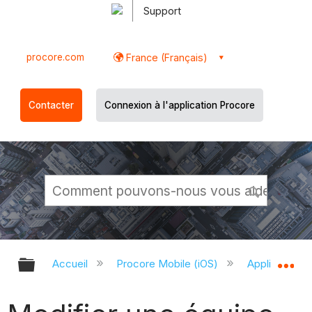
Support
procore.com
France (Français)
Contacter
Connexion à l'application Procore
Développer/réduire la hiérarchie g
Dé
Accueil
Procore Mobile (iOS)
Application P