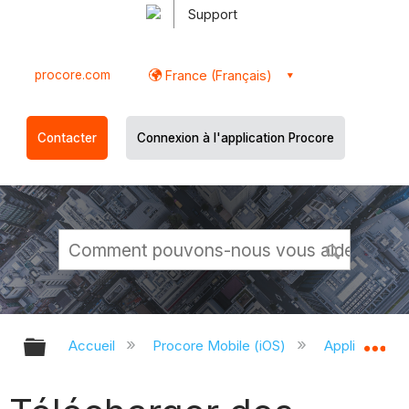
Support
procore.com
France (Français)
Contacter
Connexion à l'application Procore
Développer/réduire la hiérarchie g
Dé
Accueil
Procore Mobile (iOS)
Application P