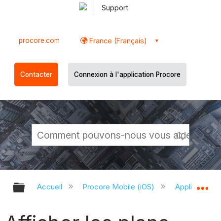
Support
procore.com
France (Français)
Contacter
Connexion à l'application Procore
Développer/réduire la hiérarchie g
Dé
Accueil
Procore Mobile (iOS)
Application P