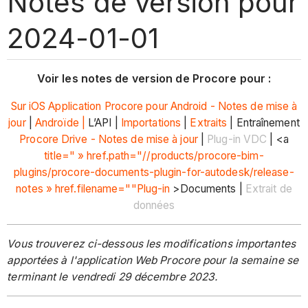
Notes de version pour
2024-01-01
Voir les notes de version de Procore pour :
Sur iOS
Application Procore pour Android - Notes de mise à
jour
|
Androïde |
L’API |
Importations
|
Extraits
| Entraînement
Procore Drive - Notes de mise à jour
|
Plug-in VDC
| <a
title=" » href.path="//products/procore-bim-
plugins/procore-documents-plugin-for-autodesk/release-
notes » href.filename=""Plug-in
>Documents |
Extrait de
données
Vous trouverez ci-dessous les modifications importantes
apportées à l'application Web Procore pour la semaine se
terminant le vendredi 29 décembre 2023.