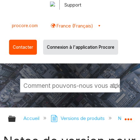
Support
procore.com
France (Français)
Contacter
Connexion à l'application Procore
Développer/réduire la hiérarchie g
Dé
Accueil
Versions de produits
Notes de 